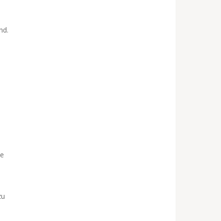
nd.
ie
zu