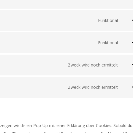
Cons
to
servi
Funktional
Cons
word
to
servi
Funktional
Cons
wooc
to
servi
Zweck wird noch ermittelt
Cons
compl
to
servi
Zweck wird noch ermittelt
Cons
googl
to
fonts
servi
sonst
eigen wir dir ein Pop-Up mit einer Erklärung über Cookies. Sobald du